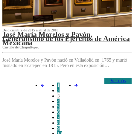
De diciembre de 2015 a abril de 2016
José María Morelos y Pavón,
Generalísimo de los Ejércitos de América
Mexicana
C‌astillo de Chapultepec
José María Morelos y Pavón nació en Valladolid en 1765 y murió
fusilado en Ecatepec en 1815. Pero en esta exposición…
Ver más
1
2
3
4
5
6
7
8
9
10