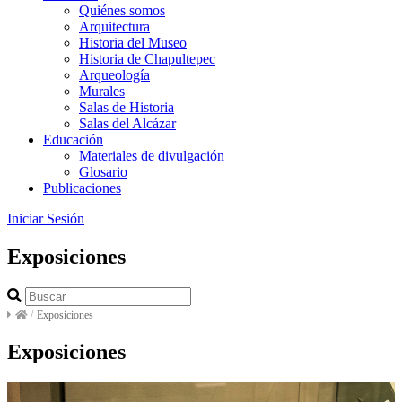
Quiénes somos
Arquitectura
Historia del Museo
Historia de Chapultepec
Arqueología
Murales
Salas de Historia
Salas del Alcázar
Educación
Materiales de divulgación
Glosario
Publicaciones
Iniciar Sesión
Exposiciones
/
Exposiciones
Exposiciones