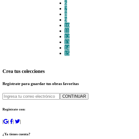
6
7
8
9
10
11
12
13
14
15
Crea tus colecciones
Regístrate para guardar tus obras favoritas
CONTINUAR
Regístrate con:
|
|
|
|
¿Ya tienes cuenta?