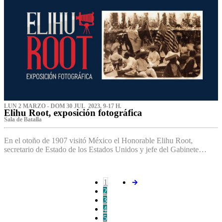
LUN 2 MARZO - DOM 30 JUL 2023, 9-17 H.
Elihu Root, exposición fotográfica
Sala de Batalla
En el otoño de 1907 visitó México el Honorable Elihu Root,
secretario de Estado de los Estados Unidos y jefe del Gabinete…
1
2
3
4
5