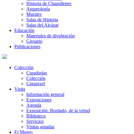
Historia de Chapultepec
Arqueología
Murales
Salas de Historia
Salas del Alcázar
Educación
Materiales de divulgación
Glosario
Publicaciones
Colección
Curadurías
Colección
Gigapixel
Visita
Información general
Exposiciones
Agenda
Exposición: Bordado, de la virtud
Biblioteca
Servicios
Visitas guiadas
El Museo