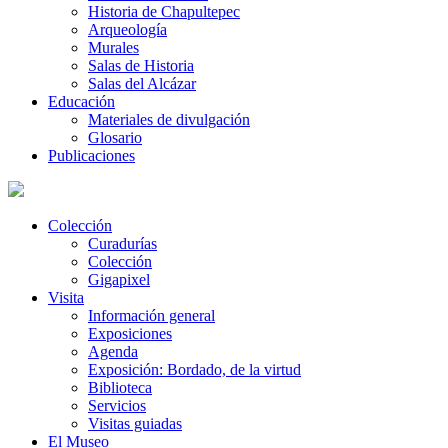
Historia de Chapultepec
Arqueología
Murales
Salas de Historia
Salas del Alcázar
Educación
Materiales de divulgación
Glosario
Publicaciones
Colección
Curadurías
Colección
Gigapixel
Visita
Información general
Exposiciones
Agenda
Exposición: Bordado, de la virtud
Biblioteca
Servicios
Visitas guiadas
El Museo