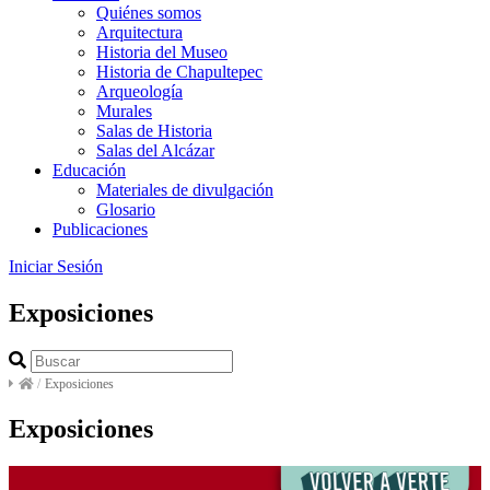
Quiénes somos
Arquitectura
Historia del Museo
Historia de Chapultepec
Arqueología
Murales
Salas de Historia
Salas del Alcázar
Educación
Materiales de divulgación
Glosario
Publicaciones
Iniciar Sesión
Exposiciones
/
Exposiciones
Exposiciones