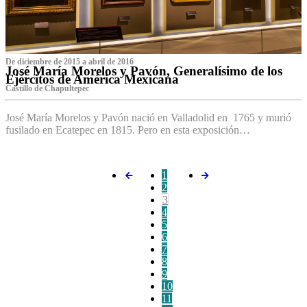
De diciembre de 2015 a abril de 2016
José María Morelos y Pavón, Generalísimo de los
Ejércitos de América Mexicana
C‌astillo de Chapultepec
José María Morelos y Pavón nació en Valladolid en 1765 y murió
fusilado en Ecatepec en 1815. Pero en esta exposición…
1
2
3
4
5
6
7
8
9
10
11