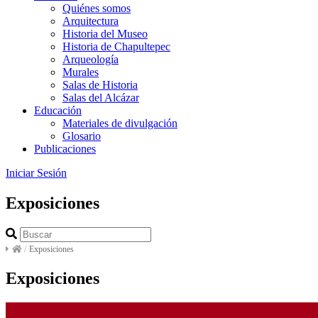
Quiénes somos
Arquitectura
Historia del Museo
Historia de Chapultepec
Arqueología
Murales
Salas de Historia
Salas del Alcázar
Educación
Materiales de divulgación
Glosario
Publicaciones
Iniciar Sesión
Exposiciones
/
Exposiciones
Exposiciones