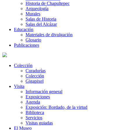
Historia de Chapultepec
Arqueología
Murales
Salas de Historia
Salas del Alcázar
Educación
Materiales de divulgación
Glosario
Publicaciones
Colección
Curadurías
Colección
Gigapixel
Visita
Información general
Exposiciones
Agenda
Exposición: Bordado, de la virtud
Biblioteca
Servicios
Visitas guiadas
El Museo