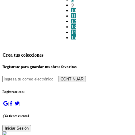
9
10
11
12
13
14
15
Crea tus colecciones
Regístrate para guardar tus obras favoritas
CONTINUAR
Regístrate con:
|
|
|
|
¿Ya tienes cuenta?
Iniciar Sesión