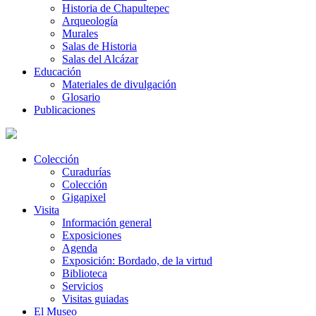
Historia de Chapultepec
Arqueología
Murales
Salas de Historia
Salas del Alcázar
Educación
Materiales de divulgación
Glosario
Publicaciones
Colección
Curadurías
Colección
Gigapixel
Visita
Información general
Exposiciones
Agenda
Exposición: Bordado, de la virtud
Biblioteca
Servicios
Visitas guiadas
El Museo