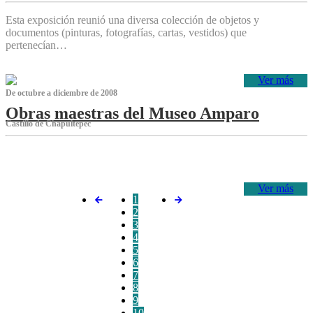
Esta exposición reunió una diversa colección de objetos y
documentos (pinturas, fotografías, cartas, vestidos) que
pertenecían…
Ver más
De octubre a diciembre de 2008
Obras maestras del Museo Amparo
Castillo de Chapultepec
‌
Ver más
1
2
3
4
5
6
7
8
9
10