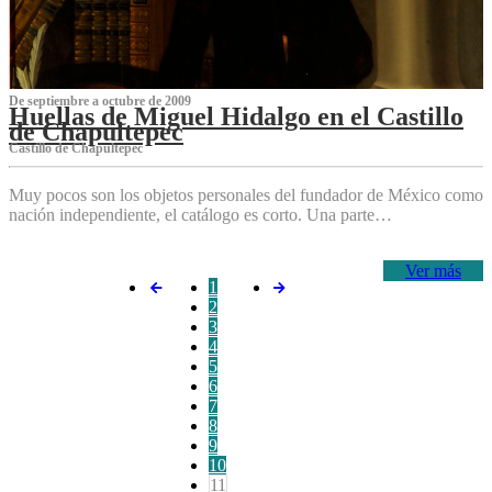
De septiembre a octubre de 2009
Huellas de Miguel Hidalgo en el Castillo
de Chapultepec
Castillo de Chapultepec
Muy pocos son los objetos personales del fundador de México como
nación independiente, el catálogo es corto. Una parte…
Ver más
1
2
3
4
5
6
7
8
9
10
11