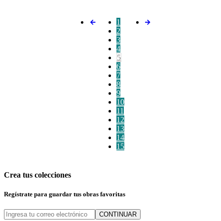
1
2
3
4
5
6
7
8
9
10
11
12
13
14
15
Crea tus colecciones
Regístrate para guardar tus obras favoritas
CONTINUAR