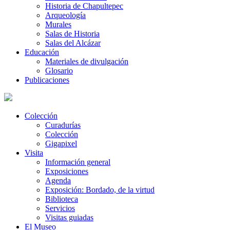
Historia de Chapultepec
Arqueología
Murales
Salas de Historia
Salas del Alcázar
Educación
Materiales de divulgación
Glosario
Publicaciones
Colección
Curadurías
Colección
Gigapixel
Visita
Información general
Exposiciones
Agenda
Exposición: Bordado, de la virtud
Biblioteca
Servicios
Visitas guiadas
El Museo