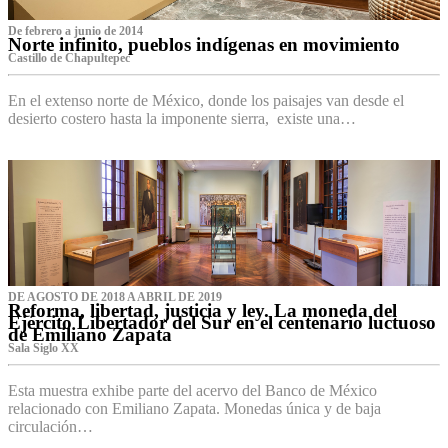
De febrero a junio de 2014
Norte infinito, pueblos indígenas en movimiento
Castillo de Chapultepec
En el extenso norte de México, donde los paisajes van desde el
desierto costero hasta la imponente sierra, existe una…
DE AGOSTO DE 2018 A ABRIL DE 2019
Reforma, libertad, justicia y ley. La moneda del
Ejército Libertador del Sur en el centenario luctuoso
de Emiliano Zapata
Sala Siglo XX
Esta muestra exhibe parte del acervo del Banco de México
relacionado con Emiliano Zapata. Monedas única y de baja
circulación…