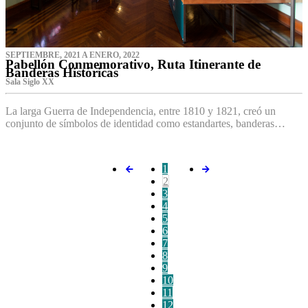
SEPTIEMBRE, 2021 A ENERO, 2022
Pabellón Conmemorativo, Ruta Itinerante de
Banderas Históricas
Sala Siglo XX
La larga Guerra de Independencia, entre 1810 y 1821, creó un
conjunto de símbolos de identidad como estandartes, banderas…
1
2
3
4
5
6
7
8
9
10
11
12