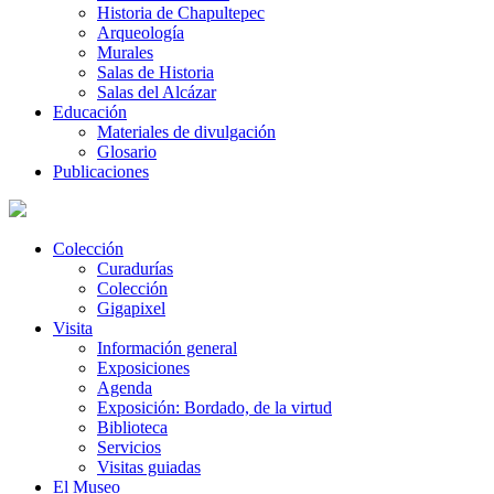
Historia de Chapultepec
Arqueología
Murales
Salas de Historia
Salas del Alcázar
Educación
Materiales de divulgación
Glosario
Publicaciones
Colección
Curadurías
Colección
Gigapixel
Visita
Información general
Exposiciones
Agenda
Exposición: Bordado, de la virtud
Biblioteca
Servicios
Visitas guiadas
El Museo