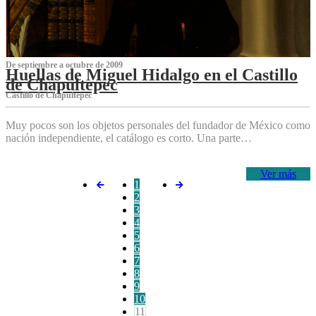
De septiembre a octubre de 2009
Huellas de Miguel Hidalgo en el Castillo
de Chapultepec
Castillo de Chapultepec
Muy pocos son los objetos personales del fundador de México como
nación independiente, el catálogo es corto. Una parte…
Ver más
1
2
3
4
5
6
7
8
9
10
11