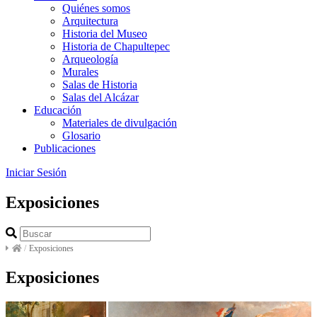
Quiénes somos
Arquitectura
Historia del Museo
Historia de Chapultepec
Arqueología
Murales
Salas de Historia
Salas del Alcázar
Educación
Materiales de divulgación
Glosario
Publicaciones
Iniciar Sesión
Exposiciones
/
Exposiciones
Exposiciones