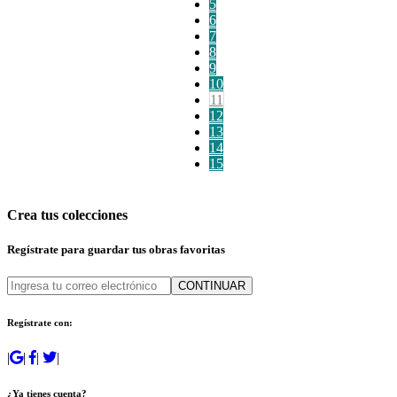
5
6
7
8
9
10
11
12
13
14
15
Crea tus colecciones
Regístrate para guardar tus obras favoritas
CONTINUAR
Regístrate con:
|
|
|
|
¿Ya tienes cuenta?