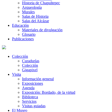
Historia de Chapultepec
Arqueología
Murales
Salas de Historia
Salas del Alcázar
Educación
Materiales de divulgación
Glosario
Publicaciones
Colección
Curadurías
Colección
Gigapixel
Visita
Información general
Exposiciones
Agenda
Exposición: Bordado, de la virtud
Biblioteca
Servicios
Visitas guiadas
El Museo