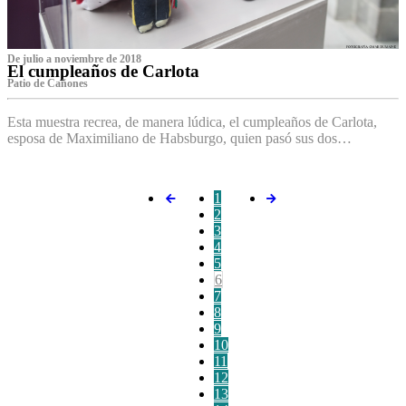
De julio a noviembre de 2018
El cumpleaños de Carlota
Patio de Cañones
Esta muestra recrea, de manera lúdica, el cumpleaños de Carlota,
esposa de Maximiliano de Habsburgo, quien pasó sus dos…
1
2
3
4
5
6
7
8
9
10
11
12
13