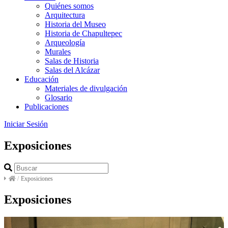
Quiénes somos
Arquitectura
Historia del Museo
Historia de Chapultepec
Arqueología
Murales
Salas de Historia
Salas del Alcázar
Educación
Materiales de divulgación
Glosario
Publicaciones
Iniciar Sesión
Exposiciones
/
Exposiciones
Exposiciones