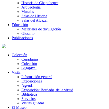
Historia de Chapultepec
Arqueología
Murales
Salas de Historia
Salas del Alcázar
Educación
Materiales de divulgación
Glosario
Publicaciones
Colección
Curadurías
Colección
Gigapixel
Visita
Información general
Exposiciones
Agenda
Exposición: Bordado, de la virtud
Biblioteca
Servicios
Visitas guiadas
El Museo