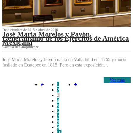
De diciembre de 2015 a abril de 2016
José María Morelos y Pavón,
Generalísimo de los Ejércitos de América
Mexicana
C‌astillo de Chapultepec
José María Morelos y Pavón nació en Valladolid en 1765 y murió
fusilado en Ecatepec en 1815. Pero en esta exposición…
Ver más
1
2
3
4
5
6
7
8
9
10