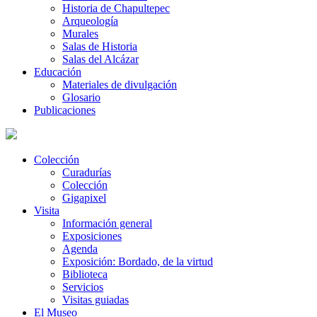
Historia de Chapultepec
Arqueología
Murales
Salas de Historia
Salas del Alcázar
Educación
Materiales de divulgación
Glosario
Publicaciones
Colección
Curadurías
Colección
Gigapixel
Visita
Información general
Exposiciones
Agenda
Exposición: Bordado, de la virtud
Biblioteca
Servicios
Visitas guiadas
El Museo