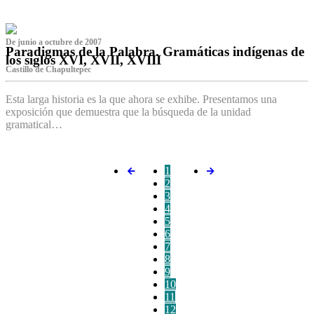
De junio a octubre de 2007
Paradigmas de la Palabra. Gramáticas indígenas de
los siglos XVI, XVII, XVIII
Castillo de Chapultepec
Esta larga historia es la que ahora se exhibe. Presentamos una
exposición que demuestra que la búsqueda de la unidad
gramatical…
1
2
3
4
5
6
7
8
9
10
11
12