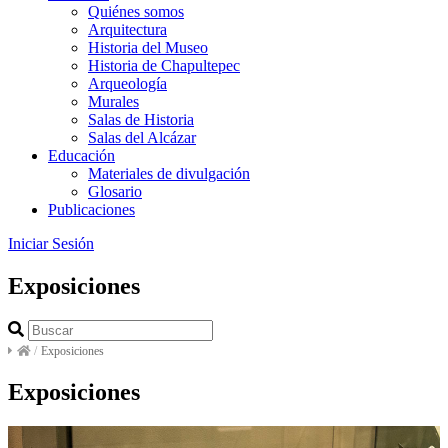
Quiénes somos
Arquitectura
Historia del Museo
Historia de Chapultepec
Arqueología
Murales
Salas de Historia
Salas del Alcázar
Educación
Materiales de divulgación
Glosario
Publicaciones
Iniciar Sesión
Exposiciones
/
Exposiciones
Exposiciones