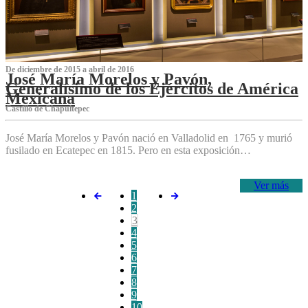
De diciembre de 2015 a abril de 2016
José María Morelos y Pavón,
Generalísimo de los Ejércitos de América
Mexicana
C‌astillo de Chapultepec
José María Morelos y Pavón nació en Valladolid en 1765 y murió
fusilado en Ecatepec en 1815. Pero en esta exposición…
Ver más
1
2
3
4
5
6
7
8
9
10