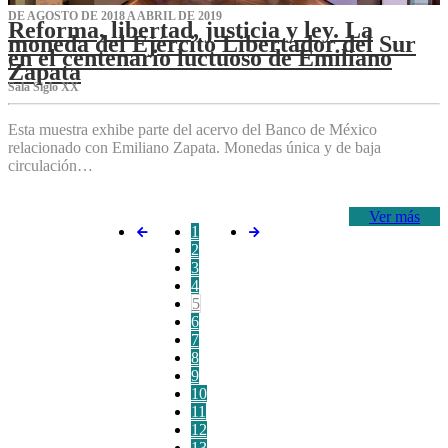
DE AGOSTO DE 2018 A ABRIL DE 2019
Reforma, libertad, justicia y ley. La
moneda del Ejército Libertador del Sur
en el centenario luctuoso de Emiliano
Zapata
Sala Siglo XX
Esta muestra exhibe parte del acervo del Banco de México
relacionado con Emiliano Zapata. Monedas única y de baja
circulación…
Ver más
1
2
3
4
5
6
7
8
9
10
11
12
13