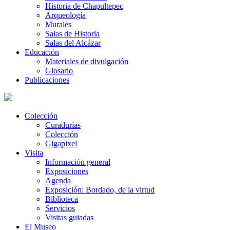
Historia de Chapultepec
Arqueología
Murales
Salas de Historia
Salas del Alcázar
Educación
Materiales de divulgación
Glosario
Publicaciones
Colección
Curadurías
Colección
Gigapixel
Visita
Información general
Exposiciones
Agenda
Exposición: Bordado, de la virtud
Biblioteca
Servicios
Visitas guiadas
El Museo