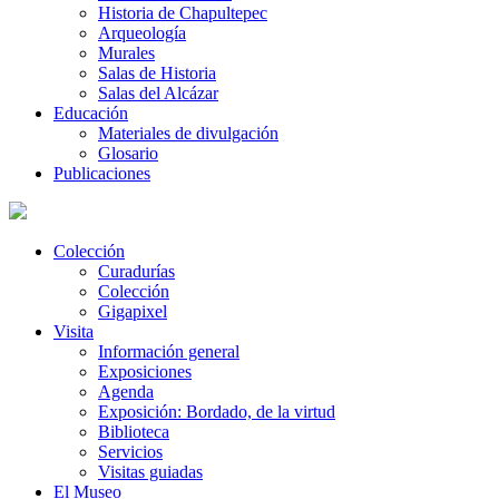
Historia de Chapultepec
Arqueología
Murales
Salas de Historia
Salas del Alcázar
Educación
Materiales de divulgación
Glosario
Publicaciones
Colección
Curadurías
Colección
Gigapixel
Visita
Información general
Exposiciones
Agenda
Exposición: Bordado, de la virtud
Biblioteca
Servicios
Visitas guiadas
El Museo