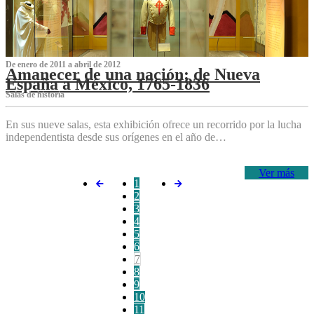
De enero de 2011 a abril de 2012
Amanecer de una nación: de Nueva
España a México, 1765-1836
Salas de historia
En sus nueve salas, esta exhibición ofrece un recorrido por la lucha
independentista desde sus orígenes en el año de…
Ver más
1
2
3
4
5
6
7
8
9
10
11