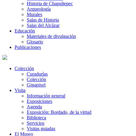
Historia de Chapultepec
Arqueología
Murales
Salas de Historia
Salas del Alcázar
Educación
Materiales de divulgación
Glosario
Publicaciones
Colección
Curadurías
Colección
Gigapixel
Visita
Información general
Exposiciones
Agenda
Exposición: Bordado, de la virtud
Biblioteca
Servicios
Visitas guiadas
El Museo