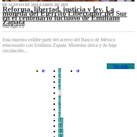
DE AGOSTO DE 2018 A ABRIL DE 2019
Reforma, libertad, justicia y ley. La
moneda del Ejército Libertador del Sur
en el centenario luctuoso de Emiliano
Zapata
Sala Siglo XX
Esta muestra exhibe parte del acervo del Banco de México
relacionado con Emiliano Zapata. Monedas única y de baja
circulación…
Ver más
1
2
3
4
5
6
7
8
9
10
11
12
13