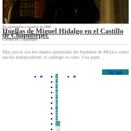
De septiembre a octubre de 2009
Huellas de Miguel Hidalgo en el Castillo
de Chapultepec
Castillo de Chapultepec
Muy pocos son los objetos personales del fundador de México como
nación independiente, el catálogo es corto. Una parte…
Ver más
1
2
3
4
5
6
7
8
9
10
11