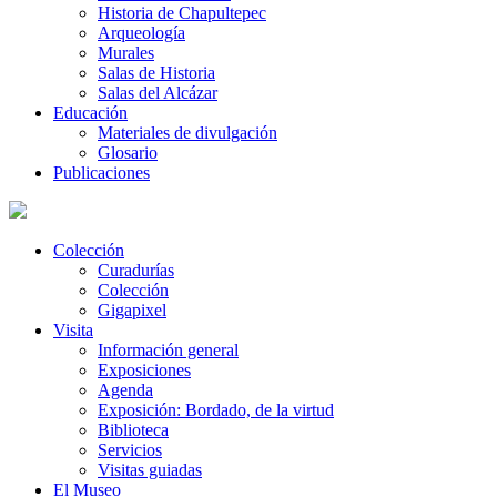
Historia de Chapultepec
Arqueología
Murales
Salas de Historia
Salas del Alcázar
Educación
Materiales de divulgación
Glosario
Publicaciones
Colección
Curadurías
Colección
Gigapixel
Visita
Información general
Exposiciones
Agenda
Exposición: Bordado, de la virtud
Biblioteca
Servicios
Visitas guiadas
El Museo