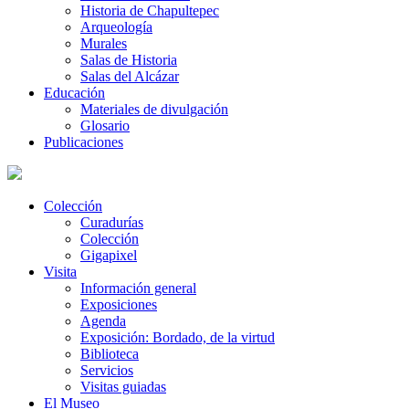
Historia de Chapultepec
Arqueología
Murales
Salas de Historia
Salas del Alcázar
Educación
Materiales de divulgación
Glosario
Publicaciones
Colección
Curadurías
Colección
Gigapixel
Visita
Información general
Exposiciones
Agenda
Exposición: Bordado, de la virtud
Biblioteca
Servicios
Visitas guiadas
El Museo