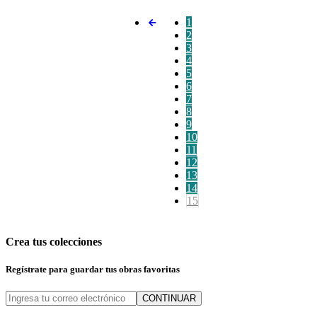
1
2
3
4
5
6
7
8
9
10
11
12
13
14
15
Crea tus colecciones
Regístrate para guardar tus obras favoritas
CONTINUAR