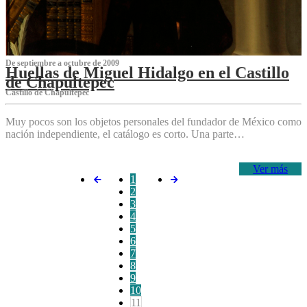
De septiembre a octubre de 2009
Huellas de Miguel Hidalgo en el Castillo
de Chapultepec
Castillo de Chapultepec
Muy pocos son los objetos personales del fundador de México como
nación independiente, el catálogo es corto. Una parte…
Ver más
1
2
3
4
5
6
7
8
9
10
11