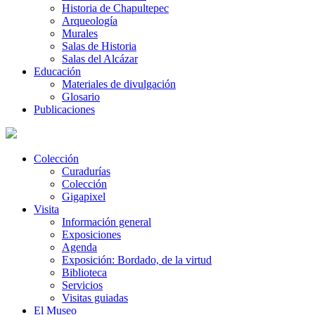
Historia de Chapultepec
Arqueología
Murales
Salas de Historia
Salas del Alcázar
Educación
Materiales de divulgación
Glosario
Publicaciones
Colección
Curadurías
Colección
Gigapixel
Visita
Información general
Exposiciones
Agenda
Exposición: Bordado, de la virtud
Biblioteca
Servicios
Visitas guiadas
El Museo