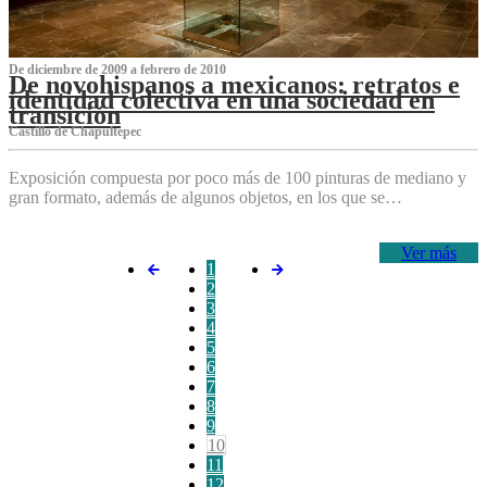
De diciembre de 2009 a febrero de 2010
De novohispanos a mexicanos: retratos e
identidad colectiva en una sociedad en
transición
Castillo de Chapultepec
Exposición compuesta por poco más de 100 pinturas de mediano y
gran formato, además de algunos objetos, en los que se…
Ver más
1
2
3
4
5
6
7
8
9
10
11
12