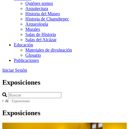
Quiénes somos
Arquitectura
Historia del Museo
Historia de Chapultepec
Arqueología
Murales
Salas de Historia
Salas del Alcázar
Educación
Materiales de divulgación
Glosario
Publicaciones
Iniciar Sesión
Exposiciones
/
Exposiciones
Exposiciones