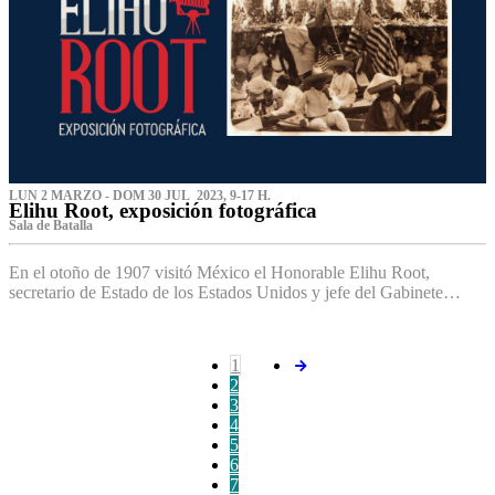
LUN 2 MARZO - DOM 30 JUL 2023, 9-17 H.
Elihu Root, exposición fotográfica
Sala de Batalla
En el otoño de 1907 visitó México el Honorable Elihu Root,
secretario de Estado de los Estados Unidos y jefe del Gabinete…
1
2
3
4
5
6
7