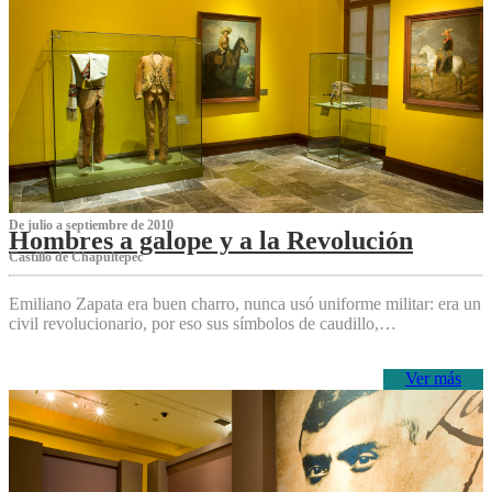
De julio a septiembre de 2010
Hombres a galope y a la Revolución
Castillo de Chapultepec
Emiliano Zapata era buen charro, nunca usó uniforme militar: era un
civil revolucionario, por eso sus símbolos de caudillo,…
Ver más