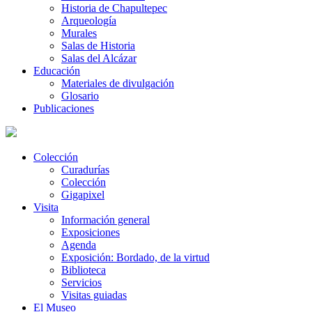
Historia de Chapultepec
Arqueología
Murales
Salas de Historia
Salas del Alcázar
Educación
Materiales de divulgación
Glosario
Publicaciones
Colección
Curadurías
Colección
Gigapixel
Visita
Información general
Exposiciones
Agenda
Exposición: Bordado, de la virtud
Biblioteca
Servicios
Visitas guiadas
El Museo