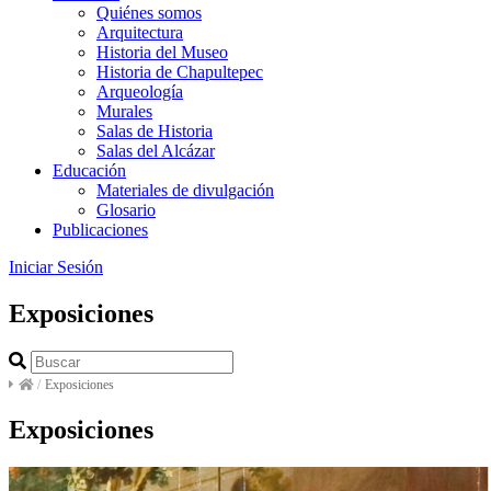
Quiénes somos
Arquitectura
Historia del Museo
Historia de Chapultepec
Arqueología
Murales
Salas de Historia
Salas del Alcázar
Educación
Materiales de divulgación
Glosario
Publicaciones
Iniciar Sesión
Exposiciones
/
Exposiciones
Exposiciones