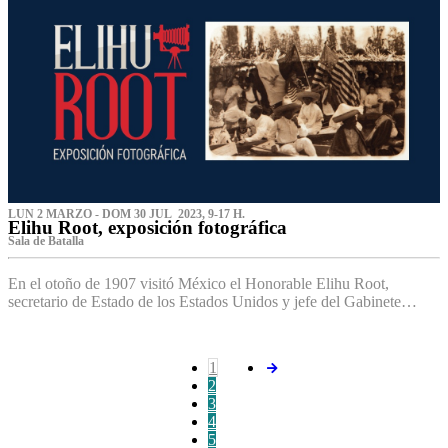
LUN 2 MARZO - DOM 30 JUL 2023, 9-17 H.
Elihu Root, exposición fotográfica
Sala de Batalla
En el otoño de 1907 visitó México el Honorable Elihu Root,
secretario de Estado de los Estados Unidos y jefe del Gabinete…
1
2
3
4
5