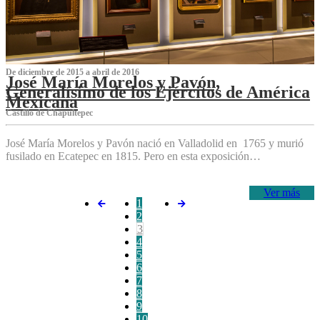
De diciembre de 2015 a abril de 2016
José María Morelos y Pavón,
Generalísimo de los Ejércitos de América
Mexicana
C‌astillo de Chapultepec
José María Morelos y Pavón nació en Valladolid en 1765 y murió
fusilado en Ecatepec en 1815. Pero en esta exposición…
Ver más
1
2
3
4
5
6
7
8
9
10