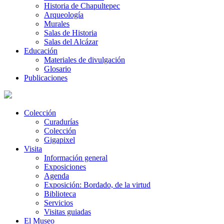
Historia de Chapultepec
Arqueología
Murales
Salas de Historia
Salas del Alcázar
Educación
Materiales de divulgación
Glosario
Publicaciones
Colección
Curadurías
Colección
Gigapixel
Visita
Información general
Exposiciones
Agenda
Exposición: Bordado, de la virtud
Biblioteca
Servicios
Visitas guiadas
El Museo