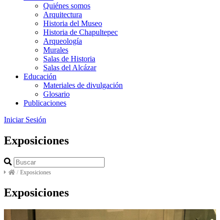
Quiénes somos
Arquitectura
Historia del Museo
Historia de Chapultepec
Arqueología
Murales
Salas de Historia
Salas del Alcázar
Educación
Materiales de divulgación
Glosario
Publicaciones
Iniciar Sesión
Exposiciones
/
Exposiciones
Exposiciones