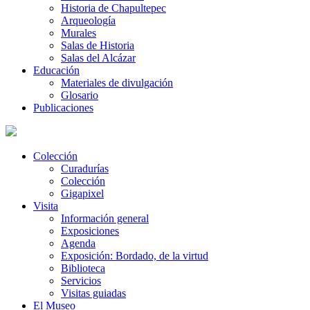
Historia de Chapultepec
Arqueología
Murales
Salas de Historia
Salas del Alcázar
Educación
Materiales de divulgación
Glosario
Publicaciones
Colección
Curadurías
Colección
Gigapixel
Visita
Información general
Exposiciones
Agenda
Exposición: Bordado, de la virtud
Biblioteca
Servicios
Visitas guiadas
El Museo