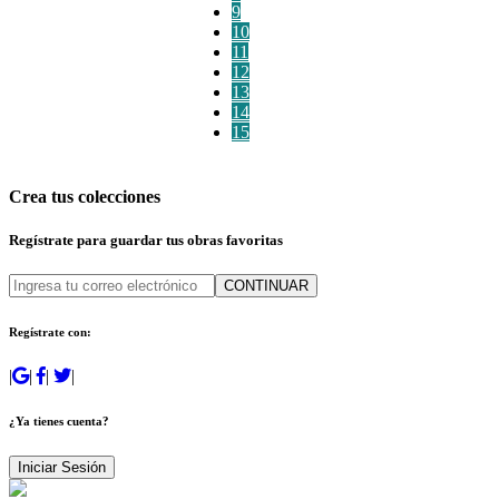
9
10
11
12
13
14
15
Crea tus colecciones
Regístrate para guardar tus obras favoritas
CONTINUAR
Regístrate con:
|
|
|
|
¿Ya tienes cuenta?
Iniciar Sesión