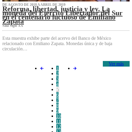
DE AGOSTO DE 2018 A ABRIL DE 2019
Reforma, libertad, justicia y ley. La
moneda del Ejército Libertador del Sur
en el centenario luctuoso de Emiliano
Zapata
Sala Siglo XX
Esta muestra exhibe parte del acervo del Banco de México
relacionado con Emiliano Zapata. Monedas única y de baja
circulación…
Ver más
1
2
3
4
5
6
7
8
9
10
11
12
13