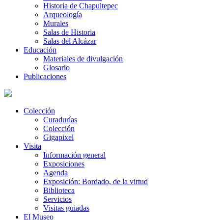
Historia de Chapultepec
Arqueología
Murales
Salas de Historia
Salas del Alcázar
Educación
Materiales de divulgación
Glosario
Publicaciones
Colección
Curadurías
Colección
Gigapixel
Visita
Información general
Exposiciones
Agenda
Exposición: Bordado, de la virtud
Biblioteca
Servicios
Visitas guiadas
El Museo