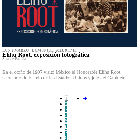
LUN 2 MARZO - DOM 30 JUL 2023, 9-17 H.
Elihu Root, exposición fotográfica
Sala de Batalla
En el otoño de 1907 visitó México el Honorable Elihu Root,
secretario de Estado de los Estados Unidos y jefe del Gabinete…
1
2
3
4
5
6
7
8