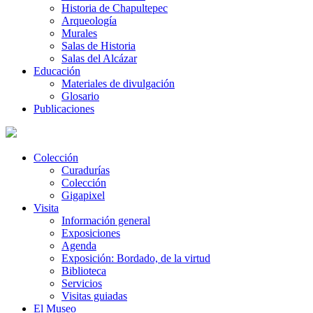
Historia de Chapultepec
Arqueología
Murales
Salas de Historia
Salas del Alcázar
Educación
Materiales de divulgación
Glosario
Publicaciones
Colección
Curadurías
Colección
Gigapixel
Visita
Información general
Exposiciones
Agenda
Exposición: Bordado, de la virtud
Biblioteca
Servicios
Visitas guiadas
El Museo