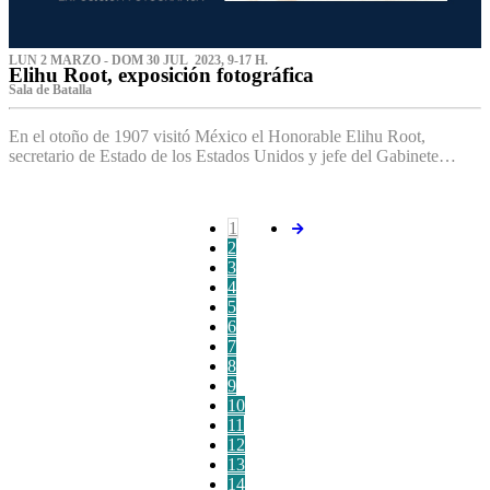
LUN 2 MARZO - DOM 30 JUL 2023, 9-17 H.
Elihu Root, exposición fotográfica
Sala de Batalla
En el otoño de 1907 visitó México el Honorable Elihu Root,
secretario de Estado de los Estados Unidos y jefe del Gabinete…
1
2
3
4
5
6
7
8
9
10
11
12
13
14