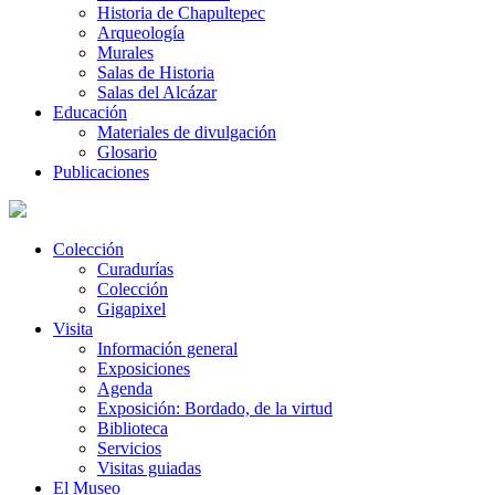
Historia de Chapultepec
Arqueología
Murales
Salas de Historia
Salas del Alcázar
Educación
Materiales de divulgación
Glosario
Publicaciones
Colección
Curadurías
Colección
Gigapixel
Visita
Información general
Exposiciones
Agenda
Exposición: Bordado, de la virtud
Biblioteca
Servicios
Visitas guiadas
El Museo