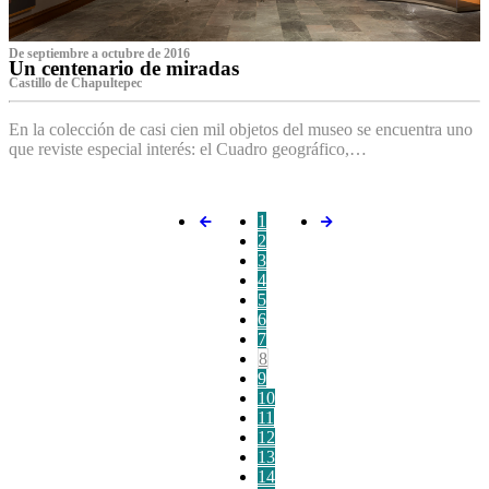
De septiembre a octubre de 2016
Un centenario de miradas
Castillo de Chapultepec
En la colección de casi cien mil objetos del museo se encuentra uno
que reviste especial interés: el Cuadro geográfico,…
1
2
3
4
5
6
7
8
9
10
11
12
13
14