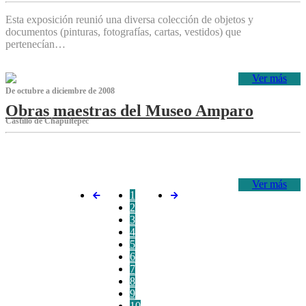
Esta exposición reunió una diversa colección de objetos y
documentos (pinturas, fotografías, cartas, vestidos) que
pertenecían…
Ver más
De octubre a diciembre de 2008
Obras maestras del Museo Amparo
Castillo de Chapultepec
‌
Ver más
1
2
3
4
5
6
7
8
9
10