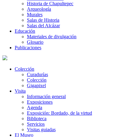
Historia de Chapultepec
Arqueología
Murales
Salas de Historia
Salas del Alcázar
Educación
Materiales de divulgación
Glosario
Publicaciones
Colección
Curadurías
Colección
Gigapixel
Visita
Información general
Exposiciones
Agenda
Exposición: Bordado, de la virtud
Biblioteca
Servicios
Visitas guiadas
El Museo