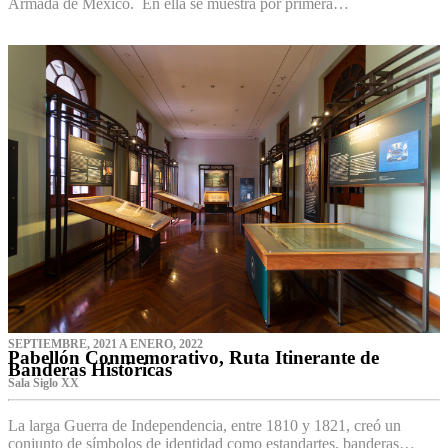
Armada de México. En ella se muestra por primera…
SEPTIEMBRE, 2021 A ENERO, 2022
Pabellón Conmemorativo, Ruta Itinerante de
Banderas Históricas
Sala Siglo XX
La larga Guerra de Independencia, entre 1810 y 1821, creó un
conjunto de símbolos de identidad como estandartes, banderas…