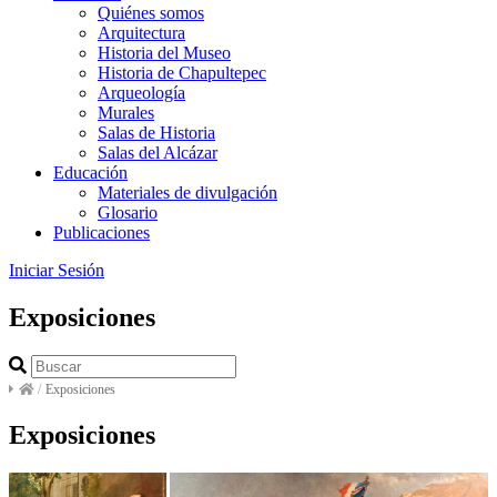
Quiénes somos
Arquitectura
Historia del Museo
Historia de Chapultepec
Arqueología
Murales
Salas de Historia
Salas del Alcázar
Educación
Materiales de divulgación
Glosario
Publicaciones
Iniciar Sesión
Exposiciones
/
Exposiciones
Exposiciones