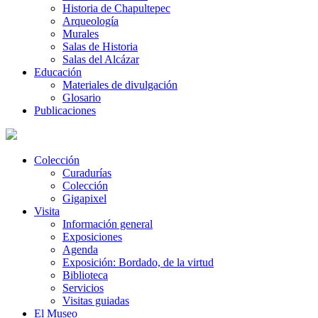
Historia de Chapultepec
Arqueología
Murales
Salas de Historia
Salas del Alcázar
Educación
Materiales de divulgación
Glosario
Publicaciones
Colección
Curadurías
Colección
Gigapixel
Visita
Información general
Exposiciones
Agenda
Exposición: Bordado, de la virtud
Biblioteca
Servicios
Visitas guiadas
El Museo