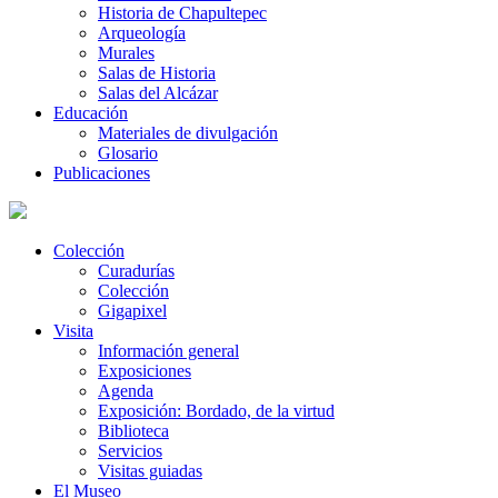
Historia de Chapultepec
Arqueología
Murales
Salas de Historia
Salas del Alcázar
Educación
Materiales de divulgación
Glosario
Publicaciones
Colección
Curadurías
Colección
Gigapixel
Visita
Información general
Exposiciones
Agenda
Exposición: Bordado, de la virtud
Biblioteca
Servicios
Visitas guiadas
El Museo