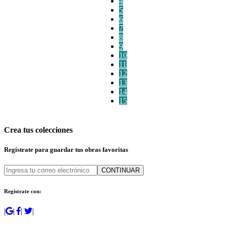
4
5
6
7
8
9
10
11
12
13
14
15
Crea tus colecciones
Regístrate para guardar tus obras favoritas
CONTINUAR
Regístrate con:
|
|
|
|