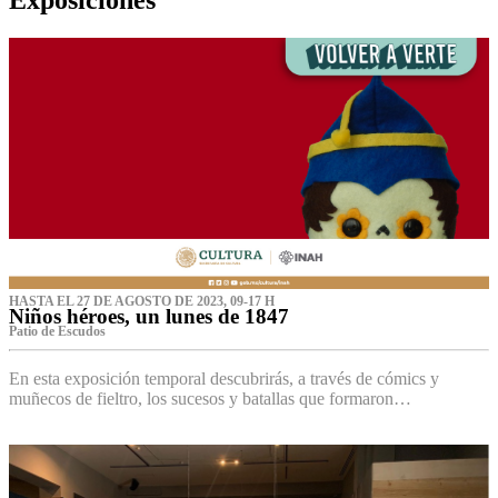
HASTA EL 27 DE AGOSTO DE 2023, 09-17 H
Niños héroes, un lunes de 1847
Patio de Escudos
En esta exposición temporal descubrirás, a través de cómics y
muñecos de fieltro, los sucesos y batallas que formaron…