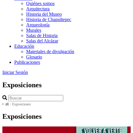
Quiénes somos
Arquitectura
Historia del Museo
Historia de Chapultepec
Arqueología
Murales
Salas de Historia
Salas del Alcázar
Educación
Materiales de divulgación
Glosario
Publicaciones
Iniciar Sesión
Exposiciones
/
Exposiciones
Exposiciones