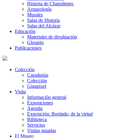
Historia de Chapultepec
Arqueología
Murales
Salas de Historia
Salas del Alcázar
Educación
Materiales de divulgación
Glosario
Publicaciones
Colección
Curadurías
Colección
Gigapixel
Visita
Información general
Exposiciones
Agenda
Exposición: Bordado, de la virtud
Biblioteca
Servicios
Visitas guiadas
El Museo