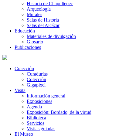
Historia de Chapultepec
Arqueología
Murales
Salas de Historia
Salas del Alcázar
Educación
Materiales de divulgación
Glosario
Publicaciones
Colección
Curadurías
Colección
Gigapixel
Visita
Información general
Exposiciones
Agenda
Exposición: Bordado, de la virtud
Biblioteca
Servicios
Visitas guiadas
El Museo