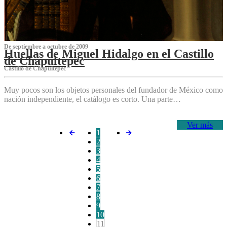
De septiembre a octubre de 2009
Huellas de Miguel Hidalgo en el Castillo
de Chapultepec
Castillo de Chapultepec
Muy pocos son los objetos personales del fundador de México como
nación independiente, el catálogo es corto. Una parte…
Ver más
1
2
3
4
5
6
7
8
9
10
11