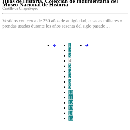
Hilos de Historia, Colección de Indumentaria del
Museo Nacional de Historia
Castillo de Chapultepec
Vestidos con cerca de 250 años de antigüedad, casacas militares o
prendas usadas durante los años sesenta del siglo pasado…
1
2
3
4
5
6
7
8
9
10
11
12
13
14
15