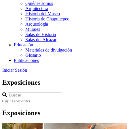
Quiénes somos
Arquitectura
Historia del Museo
Historia de Chapultepec
Arqueología
Murales
Salas de Historia
Salas del Alcázar
Educación
Materiales de divulgación
Glosario
Publicaciones
Iniciar Sesión
Exposiciones
/
Exposiciones
Exposiciones