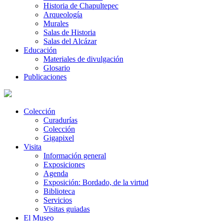
Historia de Chapultepec
Arqueología
Murales
Salas de Historia
Salas del Alcázar
Educación
Materiales de divulgación
Glosario
Publicaciones
Colección
Curadurías
Colección
Gigapixel
Visita
Información general
Exposiciones
Agenda
Exposición: Bordado, de la virtud
Biblioteca
Servicios
Visitas guiadas
El Museo