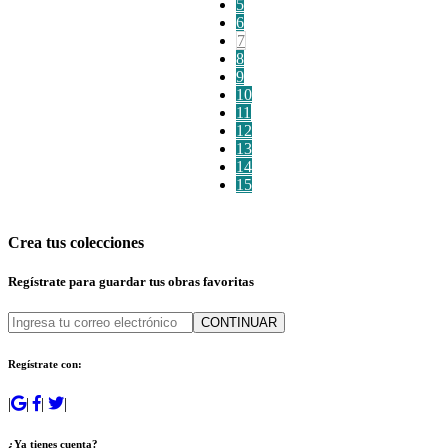
5
6
7
8
9
10
11
12
13
14
15
Crea tus colecciones
Regístrate para guardar tus obras favoritas
CONTINUAR
Regístrate con:
|
|
|
|
¿Ya tienes cuenta?