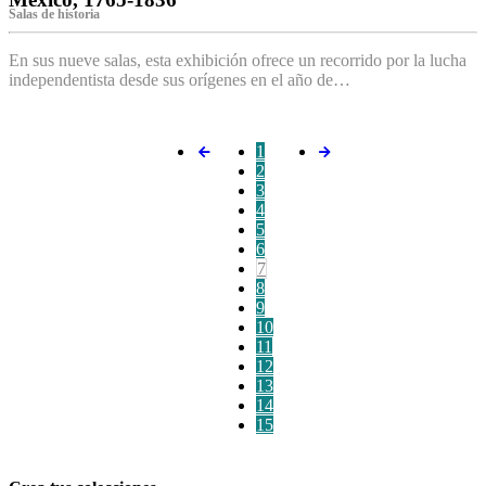
Salas de historia
En sus nueve salas, esta exhibición ofrece un recorrido por la lucha
independentista desde sus orígenes en el año de…
1
2
3
4
5
6
7
8
9
10
11
12
13
14
15