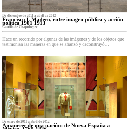
De diciembre de 2011 a abril de 2012
Francisco I. Madero, entre imagen pública y acción
política 1901 1913
Castillo de Chapultepec
Hace un recorrido por algunas de las imágenes y de los objetos que
testimonian las maneras en que se afianzó y deconstruyó…
De enero de 2011 a abril de 2012
Amanecer de una nación: de Nueva España a
México, 1765-1836