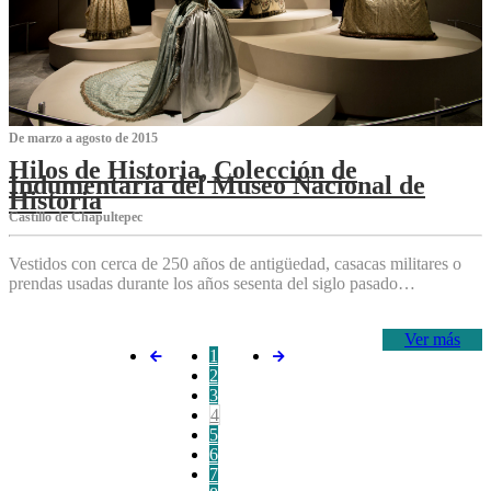
De marzo a agosto de 2015
Hilos de Historia, Colección de
Indumentaria del Museo Nacional de
Historia
Castillo de Chapultepec
Vestidos con cerca de 250 años de antigüedad, casacas militares o
prendas usadas durante los años sesenta del siglo pasado…
Ver más
1
2
3
4
5
6
7