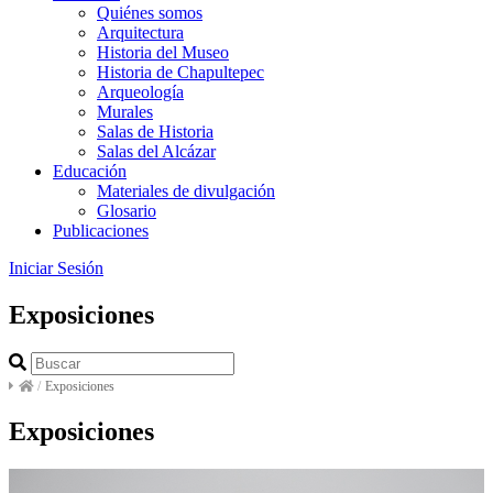
Quiénes somos
Arquitectura
Historia del Museo
Historia de Chapultepec
Arqueología
Murales
Salas de Historia
Salas del Alcázar
Educación
Materiales de divulgación
Glosario
Publicaciones
Iniciar Sesión
Exposiciones
/
Exposiciones
Exposiciones