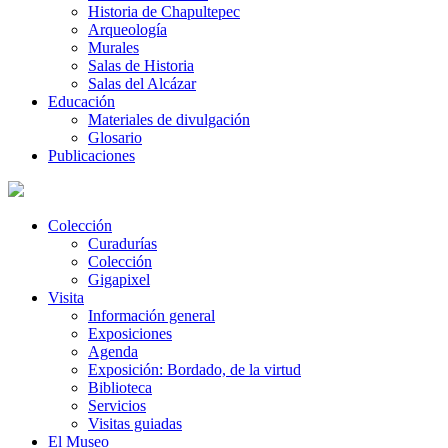
Historia de Chapultepec
Arqueología
Murales
Salas de Historia
Salas del Alcázar
Educación
Materiales de divulgación
Glosario
Publicaciones
Colección
Curadurías
Colección
Gigapixel
Visita
Información general
Exposiciones
Agenda
Exposición: Bordado, de la virtud
Biblioteca
Servicios
Visitas guiadas
El Museo