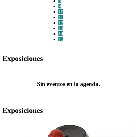
8
9
10
11
12
13
14
15
Exposiciones
Sin eventos en la agenda.
Exposiciones