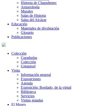
Historia de Chapultepec
Arqueología
Murales
Salas de Historia
Salas del Alcázar
Educación
Materiales de divulgación
Glosario
Publicaciones
Colección
Curadurías
Colección
Gigapixel
Visita
Información general
Exposiciones
Agenda
Exposición: Bordado, de la virtud
Biblioteca
Servicios
Visitas guiadas
El Museo