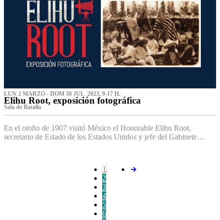
LUN 2 MARZO - DOM 30 JUL 2023, 9-17 H.
Elihu Root, exposición fotográfica
Sala de Batalla
En el otoño de 1907 visitó México el Honorable Elihu Root,
secretario de Estado de los Estados Unidos y jefe del Gabinete…
1
2
3
4
5
6