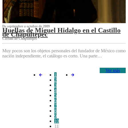
De septiembre a octubre de 2009
Huellas de Miguel Hidalgo en el Castillo
de Chapultepec
Castillo de Chapultepec
Muy pocos son los objetos personales del fundador de México como
nación independiente, el catálogo es corto. Una parte…
Ver más
1
2
3
4
5
6
7
8
9
10
11