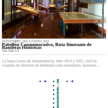
SEPTIEMBRE, 2021 A ENERO, 2022
Pabellón Conmemorativo, Ruta Itinerante de
Banderas Históricas
Sala Siglo XX
La larga Guerra de Independencia, entre 1810 y 1821, creó un
conjunto de símbolos de identidad como estandartes, banderas…
1
2
3
4
5
6
7