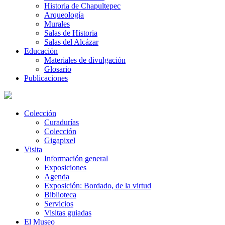
Historia de Chapultepec
Arqueología
Murales
Salas de Historia
Salas del Alcázar
Educación
Materiales de divulgación
Glosario
Publicaciones
Colección
Curadurías
Colección
Gigapixel
Visita
Información general
Exposiciones
Agenda
Exposición: Bordado, de la virtud
Biblioteca
Servicios
Visitas guiadas
El Museo