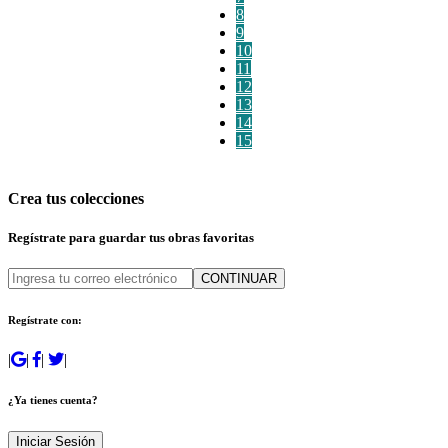
8
9
10
11
12
13
14
15
Crea tus colecciones
Regístrate para guardar tus obras favoritas
CONTINUAR
Regístrate con:
|
|
|
|
¿Ya tienes cuenta?
Iniciar Sesión