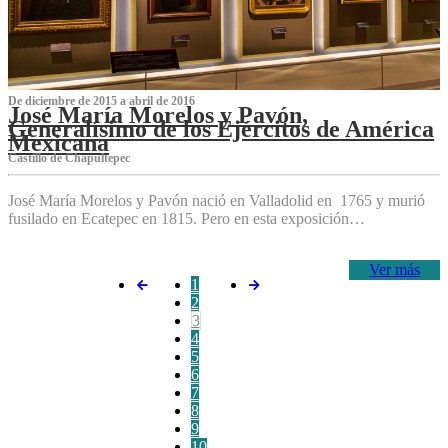
De diciembre de 2015 a abril de 2016
José María Morelos y Pavón,
Generalísimo de los Ejércitos de América
Mexicana
C‌astillo de Chapultepec
José María Morelos y Pavón nació en Valladolid en 1765 y murió
fusilado en Ecatepec en 1815. Pero en esta exposición…
Ver más
1
2
3
4
5
6
7
8
9
10