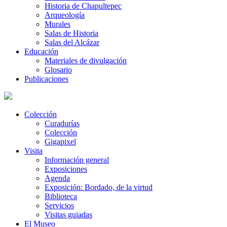
Historia de Chapultepec
Arqueología
Murales
Salas de Historia
Salas del Alcázar
Educación
Materiales de divulgación
Glosario
Publicaciones
Colección
Curadurías
Colección
Gigapixel
Visita
Información general
Exposiciones
Agenda
Exposición: Bordado, de la virtud
Biblioteca
Servicios
Visitas guiadas
El Museo