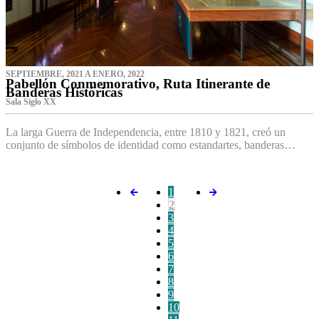
SEPTIEMBRE, 2021 A ENERO, 2022
Pabellón Conmemorativo, Ruta Itinerante de
Banderas Históricas
Sala Siglo XX
La larga Guerra de Independencia, entre 1810 y 1821, creó un
conjunto de símbolos de identidad como estandartes, banderas…
1
2
3
4
5
6
7
8
9
10