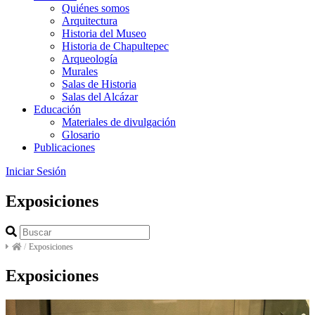
Quiénes somos
Arquitectura
Historia del Museo
Historia de Chapultepec
Arqueología
Murales
Salas de Historia
Salas del Alcázar
Educación
Materiales de divulgación
Glosario
Publicaciones
Iniciar Sesión
Exposiciones
/
Exposiciones
Exposiciones