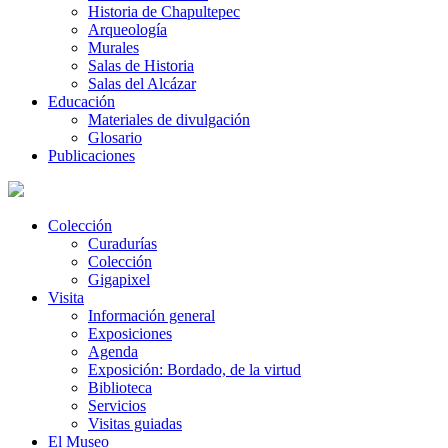
Historia de Chapultepec
Arqueología
Murales
Salas de Historia
Salas del Alcázar
Educación
Materiales de divulgación
Glosario
Publicaciones
Colección
Curadurías
Colección
Gigapixel
Visita
Información general
Exposiciones
Agenda
Exposición: Bordado, de la virtud
Biblioteca
Servicios
Visitas guiadas
El Museo