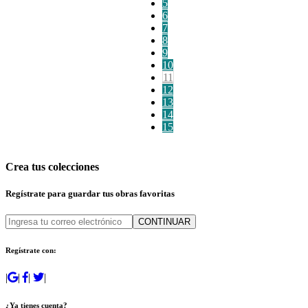
5
6
7
8
9
10
11
12
13
14
15
Crea tus colecciones
Regístrate para guardar tus obras favoritas
CONTINUAR
Regístrate con:
|
|
|
|
¿Ya tienes cuenta?