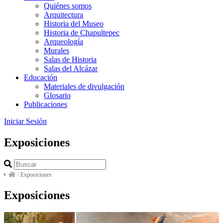
Quiénes somos
Arquitectura
Historia del Museo
Historia de Chapultepec
Arqueología
Murales
Salas de Historia
Salas del Alcázar
Educación
Materiales de divulgación
Glosario
Publicaciones
Iniciar Sesión
Exposiciones
/
Exposiciones
Exposiciones