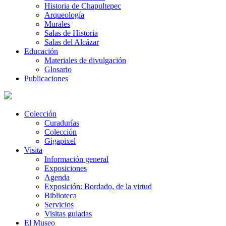
Historia de Chapultepec
Arqueología
Murales
Salas de Historia
Salas del Alcázar
Educación
Materiales de divulgación
Glosario
Publicaciones
Colección
Curadurías
Colección
Gigapixel
Visita
Información general
Exposiciones
Agenda
Exposición: Bordado, de la virtud
Biblioteca
Servicios
Visitas guiadas
El Museo