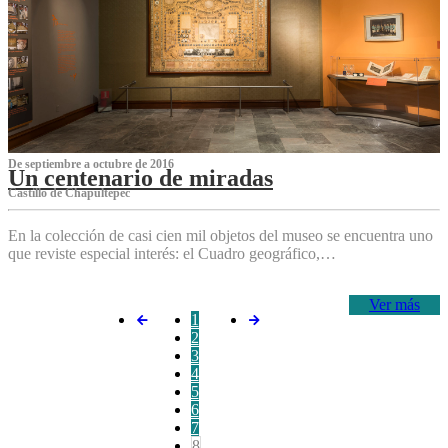
De septiembre a octubre de 2016
Un centenario de miradas
Castillo de Chapultepec
En la colección de casi cien mil objetos del museo se encuentra uno
que reviste especial interés: el Cuadro geográfico,…
Ver más
1
2
3
4
5
6
7
8