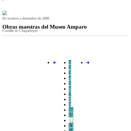
De octubre a diciembre de 2008
Obras maestras del Museo Amparo
Castillo de Chapultepec
‌
1
2
3
4
5
6
7
8
9
10
11
12
13
14