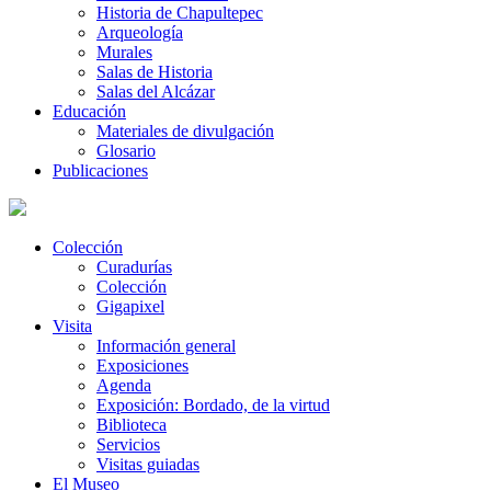
Historia de Chapultepec
Arqueología
Murales
Salas de Historia
Salas del Alcázar
Educación
Materiales de divulgación
Glosario
Publicaciones
Colección
Curadurías
Colección
Gigapixel
Visita
Información general
Exposiciones
Agenda
Exposición: Bordado, de la virtud
Biblioteca
Servicios
Visitas guiadas
El Museo