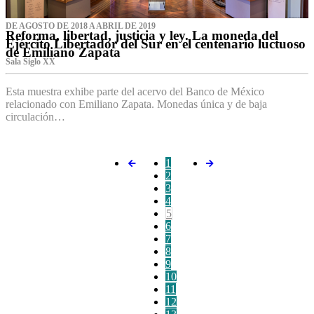
DE AGOSTO DE 2018 A ABRIL DE 2019
Reforma, libertad, justicia y ley. La moneda del
Ejército Libertador del Sur en el centenario luctuoso
de Emiliano Zapata
Sala Siglo XX
Esta muestra exhibe parte del acervo del Banco de México
relacionado con Emiliano Zapata. Monedas única y de baja
circulación…
1
2
3
4
5
6
7
8
9
10
11
12