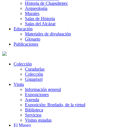
Historia de Chapultepec
Arqueología
Murales
Salas de Historia
Salas del Alcázar
Educación
Materiales de divulgación
Glosario
Publicaciones
Colección
Curadurías
Colección
Gigapixel
Visita
Información general
Exposiciones
Agenda
Exposición: Bordado, de la virtud
Biblioteca
Servicios
Visitas guiadas
El Museo