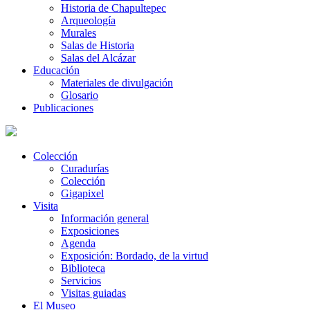
Historia de Chapultepec
Arqueología
Murales
Salas de Historia
Salas del Alcázar
Educación
Materiales de divulgación
Glosario
Publicaciones
Colección
Curadurías
Colección
Gigapixel
Visita
Información general
Exposiciones
Agenda
Exposición: Bordado, de la virtud
Biblioteca
Servicios
Visitas guiadas
El Museo