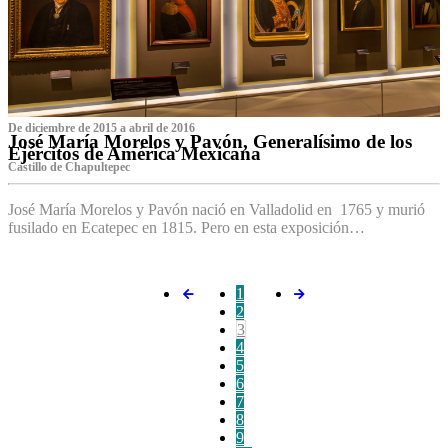
De diciembre de 2015 a abril de 2016
José María Morelos y Pavón, Generalísimo de los
Ejércitos de América Mexicana
C‌astillo de Chapultepec
José María Morelos y Pavón nació en Valladolid en 1765 y murió
fusilado en Ecatepec en 1815. Pero en esta exposición…
1
2
3
4
5
6
7
8
9