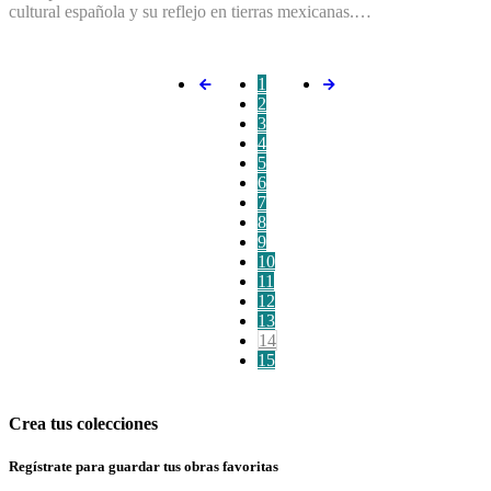
cultural española y su reflejo en tierras mexicanas.…
1
2
3
4
5
6
7
8
9
10
11
12
13
14
15
Crea tus colecciones
Regístrate para guardar tus obras favoritas