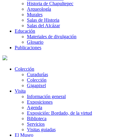
Historia de Chapultepec
Arqueología
Murales
Salas de Historia
Salas del Alcázar
Educación
Materiales de divulgación
Glosario
Publicaciones
Colección
Curadurías
Colección
Gigapixel
Visita
Información general
Exposiciones
Agenda
Exposición: Bordado, de la virtud
Biblioteca
Servicios
Visitas guiadas
El Museo