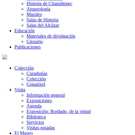
Historia de Chapultepec
Arqueología
Murales
Salas de Historia
Salas del Alcázar
Educación
Materiales de divulgación
Glosario
Publicaciones
Colección
Curadurías
Colección
Gigapixel
Visita
Información general
Exposiciones
Agenda
Exposición: Bordado, de la virtud
Biblioteca
Servicios
Visitas guiadas
El Museo