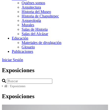
Quiénes somos
Arquitectura
Historia del Museo
Historia de Chapultepec
Arqueología
Murales
Salas de Historia
Salas del Alcázar
Educación
Materiales de divulgación
Glosario
Publicaciones
Iniciar Sesión
Exposiciones
/
Exposiciones
Exposiciones