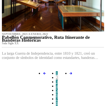
SEPTIEMBRE, 2021 A ENERO, 2022
Pabellón Conmemorativo, Ruta Itinerante de
Banderas Históricas
Sala Siglo XX
La larga Guerra de Independencia, entre 1810 y 1821, creó un
conjunto de símbolos de identidad como estandartes, banderas…
1
2
3
4
5
6
7
8