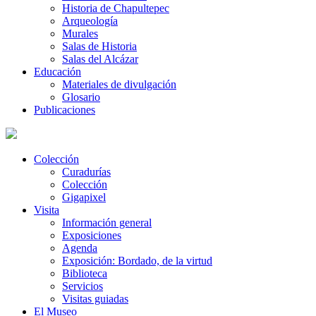
Historia de Chapultepec
Arqueología
Murales
Salas de Historia
Salas del Alcázar
Educación
Materiales de divulgación
Glosario
Publicaciones
Colección
Curadurías
Colección
Gigapixel
Visita
Información general
Exposiciones
Agenda
Exposición: Bordado, de la virtud
Biblioteca
Servicios
Visitas guiadas
El Museo