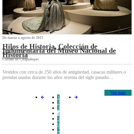
De marzo a agosto de 2015
Hilos de Historia, Colección de
Indumentaria del Museo Nacional de
Historia
Castillo de Chapultepec
Vestidos con cerca de 250 años de antigüedad, casacas militares o
prendas usadas durante los años sesenta del siglo pasado…
Ver más
1
2
3
4
5
6
7