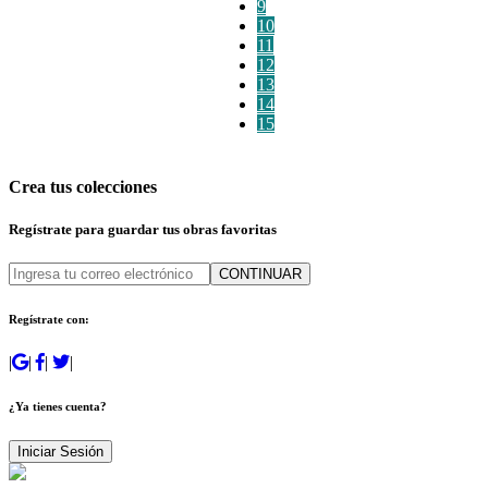
9
10
11
12
13
14
15
Crea tus colecciones
Regístrate para guardar tus obras favoritas
CONTINUAR
Regístrate con:
|
|
|
|
¿Ya tienes cuenta?
Iniciar Sesión