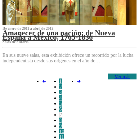
De enero de 2011 a abril de 2012
Amanecer de una nación: de Nueva
España a México, 1765-1836
Salas de historia
En sus nueve salas, esta exhibición ofrece un recorrido por la lucha
independentista desde sus orígenes en el año de…
Ver más
1
2
3
4
5
6
7
8
9
10
11