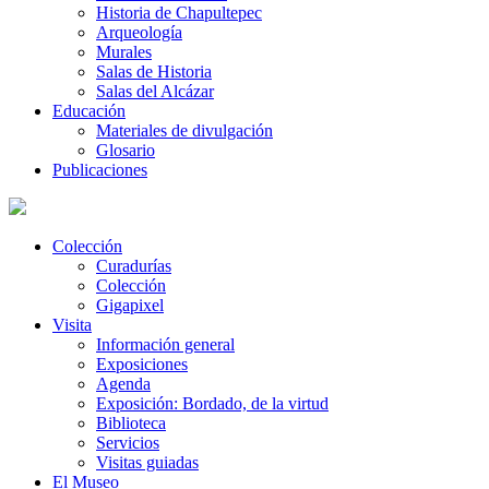
Historia de Chapultepec
Arqueología
Murales
Salas de Historia
Salas del Alcázar
Educación
Materiales de divulgación
Glosario
Publicaciones
Colección
Curadurías
Colección
Gigapixel
Visita
Información general
Exposiciones
Agenda
Exposición: Bordado, de la virtud
Biblioteca
Servicios
Visitas guiadas
El Museo