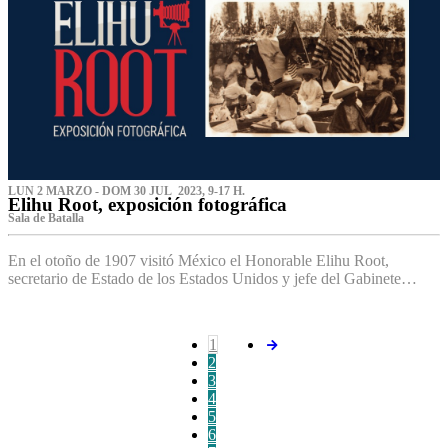
LUN 2 MARZO - DOM 30 JUL 2023, 9-17 H.
Elihu Root, exposición fotográfica
Sala de Batalla
En el otoño de 1907 visitó México el Honorable Elihu Root,
secretario de Estado de los Estados Unidos y jefe del Gabinete…
1
2
3
4
5
6