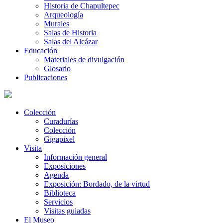
Historia de Chapultepec
Arqueología
Murales
Salas de Historia
Salas del Alcázar
Educación
Materiales de divulgación
Glosario
Publicaciones
Colección
Curadurías
Colección
Gigapixel
Visita
Información general
Exposiciones
Agenda
Exposición: Bordado, de la virtud
Biblioteca
Servicios
Visitas guiadas
El Museo