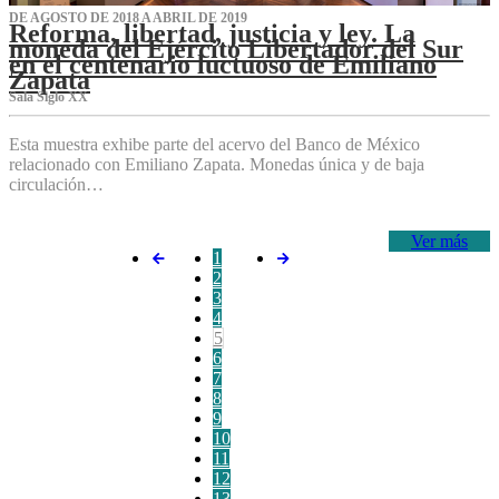
DE AGOSTO DE 2018 A ABRIL DE 2019
Reforma, libertad, justicia y ley. La
moneda del Ejército Libertador del Sur
en el centenario luctuoso de Emiliano
Zapata
Sala Siglo XX
Esta muestra exhibe parte del acervo del Banco de México
relacionado con Emiliano Zapata. Monedas única y de baja
circulación…
Ver más
1
2
3
4
5
6
7
8
9
10
11
12
13