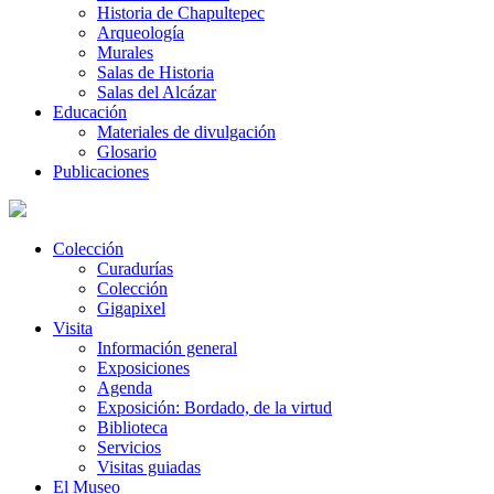
Historia de Chapultepec
Arqueología
Murales
Salas de Historia
Salas del Alcázar
Educación
Materiales de divulgación
Glosario
Publicaciones
Colección
Curadurías
Colección
Gigapixel
Visita
Información general
Exposiciones
Agenda
Exposición: Bordado, de la virtud
Biblioteca
Servicios
Visitas guiadas
El Museo