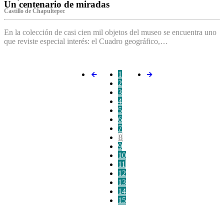
Un centenario de miradas
Castillo de Chapultepec
En la colección de casi cien mil objetos del museo se encuentra uno
que reviste especial interés: el Cuadro geográfico,…
1
2
3
4
5
6
7
8
9
10
11
12
13
14
15