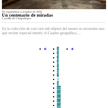
De septiembre a octubre de 2016
Un centenario de miradas
Castillo de Chapultepec
En la colección de casi cien mil objetos del museo se encuentra uno
que reviste especial interés: el Cuadro geográfico,…
1
2
3
4
5
6
7
8
9
10
11
12
13
14