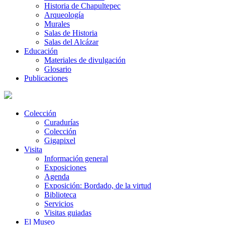
Historia de Chapultepec
Arqueología
Murales
Salas de Historia
Salas del Alcázar
Educación
Materiales de divulgación
Glosario
Publicaciones
Colección
Curadurías
Colección
Gigapixel
Visita
Información general
Exposiciones
Agenda
Exposición: Bordado, de la virtud
Biblioteca
Servicios
Visitas guiadas
El Museo