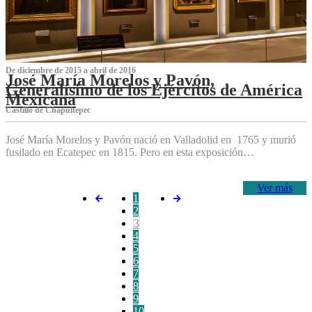
De diciembre de 2015 a abril de 2016
José María Morelos y Pavón,
Generalísimo de los Ejércitos de América
Mexicana
C‌astillo de Chapultepec
José María Morelos y Pavón nació en Valladolid en 1765 y murió
fusilado en Ecatepec en 1815. Pero en esta exposición…
Ver más
1
2
3
4
5
6
7
8
9
10