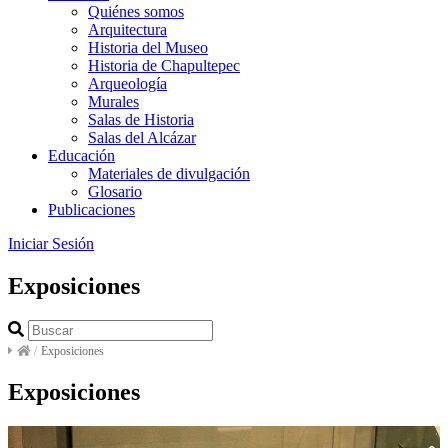
Quiénes somos
Arquitectura
Historia del Museo
Historia de Chapultepec
Arqueología
Murales
Salas de Historia
Salas del Alcázar
Educación
Materiales de divulgación
Glosario
Publicaciones
Iniciar Sesión
Exposiciones
/
Exposiciones
Exposiciones