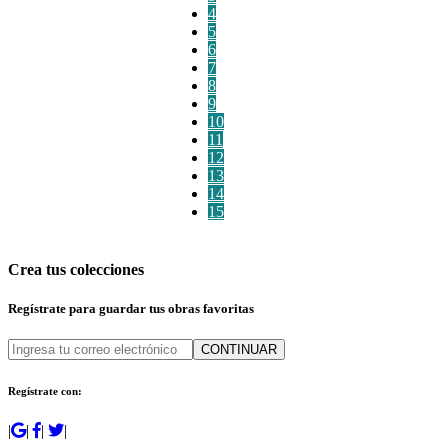
4
5
6
7
8
9
10
11
12
13
14
15
Crea tus colecciones
Regístrate para guardar tus obras favoritas
CONTINUAR
Regístrate con:
|
|
|
|