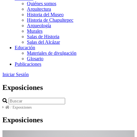
Quiénes somos
Arquitectura
Historia del Museo
Historia de Chapultepec
Arqueología
Murales
Salas de Historia
Salas del Alcázar
Educación
Materiales de divulgación
Glosario
Publicaciones
Iniciar Sesión
Exposiciones
/
Exposiciones
Exposiciones