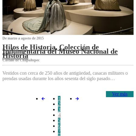
De marzo a agosto de 2015
Hilos de Historia, Colección de
Indumentaria del Museo Nacional de
Historia
Castillo de Chapultepec
Vestidos con cerca de 250 años de antigüedad, casacas militares o
prendas usadas durante los años sesenta del siglo pasado…
Ver más
1
2
3
4
5
6
7