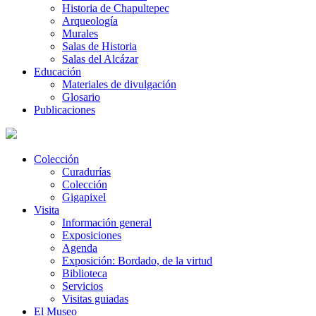
Historia de Chapultepec
Arqueología
Murales
Salas de Historia
Salas del Alcázar
Educación
Materiales de divulgación
Glosario
Publicaciones
Colección
Curadurías
Colección
Gigapixel
Visita
Información general
Exposiciones
Agenda
Exposición: Bordado, de la virtud
Biblioteca
Servicios
Visitas guiadas
El Museo