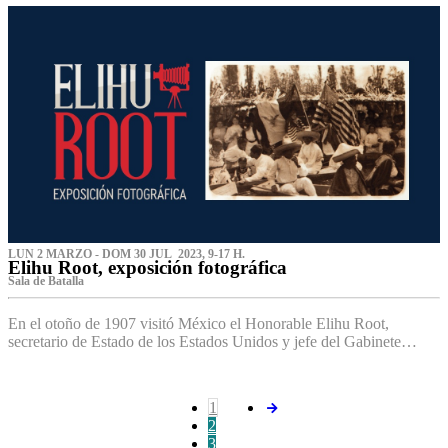
LUN 2 MARZO - DOM 30 JUL 2023, 9-17 H.
Elihu Root, exposición fotográfica
Sala de Batalla
En el otoño de 1907 visitó México el Honorable Elihu Root,
secretario de Estado de los Estados Unidos y jefe del Gabinete…
1
2
3