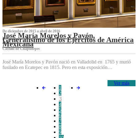
De diciembre de 2015 a abril de 2016
José María Morelos y Pavón,
Generalísimo de los Ejércitos de América
Mexicana
C‌astillo de Chapultepec
José María Morelos y Pavón nació en Valladolid en 1765 y murió
fusilado en Ecatepec en 1815. Pero en esta exposición…
Ver más
1
2
3
4
5
6
7
8
9
10