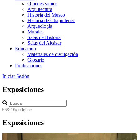
Quiénes somos
Arquitectura
Historia del Museo
Historia de Chapultepec
Arqueología
Murales
Salas de Historia
Salas del Alcázar
Educación
Materiales de divulgación
Glosario
Publicaciones
Iniciar Sesión
Exposiciones
/
Exposiciones
Exposiciones