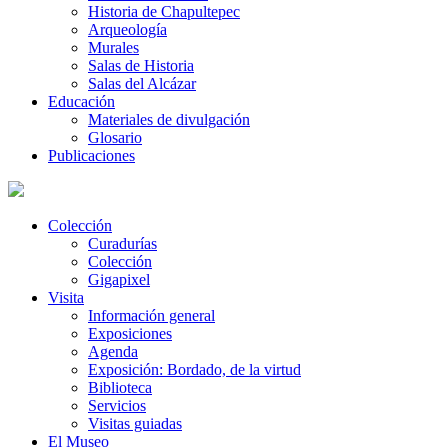
Historia de Chapultepec
Arqueología
Murales
Salas de Historia
Salas del Alcázar
Educación
Materiales de divulgación
Glosario
Publicaciones
Colección
Curadurías
Colección
Gigapixel
Visita
Información general
Exposiciones
Agenda
Exposición: Bordado, de la virtud
Biblioteca
Servicios
Visitas guiadas
El Museo