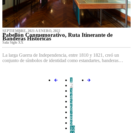
SEPTIEMBRE, 2021 A ENERO, 2022
Pabellón Conmemorativo, Ruta Itinerante de
Banderas Históricas
Sala Siglo XX
La larga Guerra de Independencia, entre 1810 y 1821, creó un
conjunto de símbolos de identidad como estandartes, banderas…
1
2
3
4
5
6
7
8
9
10