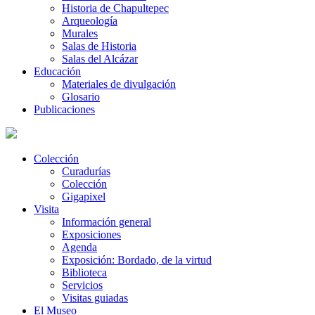
Historia de Chapultepec
Arqueología
Murales
Salas de Historia
Salas del Alcázar
Educación
Materiales de divulgación
Glosario
Publicaciones
Colección
Curadurías
Colección
Gigapixel
Visita
Información general
Exposiciones
Agenda
Exposición: Bordado, de la virtud
Biblioteca
Servicios
Visitas guiadas
El Museo