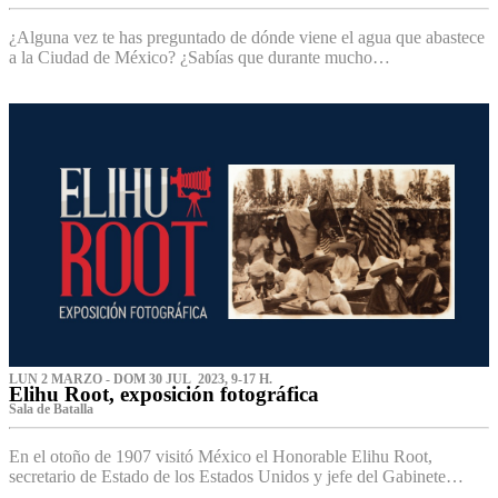
¿Alguna vez te has preguntado de dónde viene el agua que abastece
a la Ciudad de México? ¿Sabías que durante mucho…
LUN 2 MARZO - DOM 30 JUL 2023, 9-17 H.
Elihu Root, exposición fotográfica
Sala de Batalla
En el otoño de 1907 visitó México el Honorable Elihu Root,
secretario de Estado de los Estados Unidos y jefe del Gabinete…