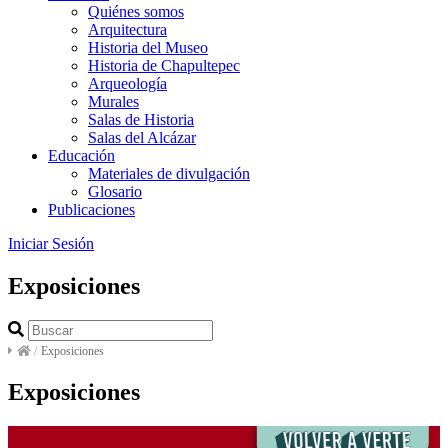
Quiénes somos
Arquitectura
Historia del Museo
Historia de Chapultepec
Arqueología
Murales
Salas de Historia
Salas del Alcázar
Educación
Materiales de divulgación
Glosario
Publicaciones
Iniciar Sesión
Exposiciones
/
Exposiciones
Exposiciones