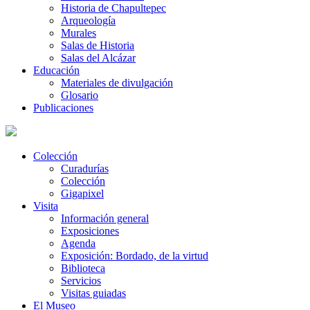
Historia de Chapultepec
Arqueología
Murales
Salas de Historia
Salas del Alcázar
Educación
Materiales de divulgación
Glosario
Publicaciones
Colección
Curadurías
Colección
Gigapixel
Visita
Información general
Exposiciones
Agenda
Exposición: Bordado, de la virtud
Biblioteca
Servicios
Visitas guiadas
El Museo