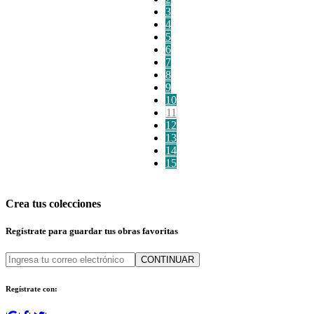
3
4
5
6
7
8
9
10
11
12
13
14
15
Crea tus colecciones
Regístrate para guardar tus obras favoritas
CONTINUAR
Regístrate con: