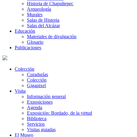
Historia de Chapultepec
Arqueología
Murales
Salas de Historia
Salas del Alcázar
Educación
Materiales de divulgación
Glosario
Publicaciones
Colección
Curadurías
Colección
Gigapixel
Visita
Información general
Exposiciones
Agenda
Exposición: Bordado, de la virtud
Biblioteca
Servicios
Visitas guiadas
El Museo