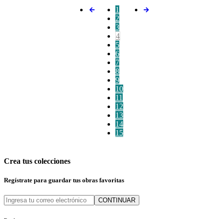
1
2
3
4
5
6
7
8
9
10
11
12
13
14
15
Crea tus colecciones
Regístrate para guardar tus obras favoritas
CONTINUAR