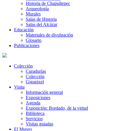
Historia de Chapultepec
Arqueología
Murales
Salas de Historia
Salas del Alcázar
Educación
Materiales de divulgación
Glosario
Publicaciones
Colección
Curadurías
Colección
Gigapixel
Visita
Información general
Exposiciones
Agenda
Exposición: Bordado, de la virtud
Biblioteca
Servicios
Visitas guiadas
El Museo