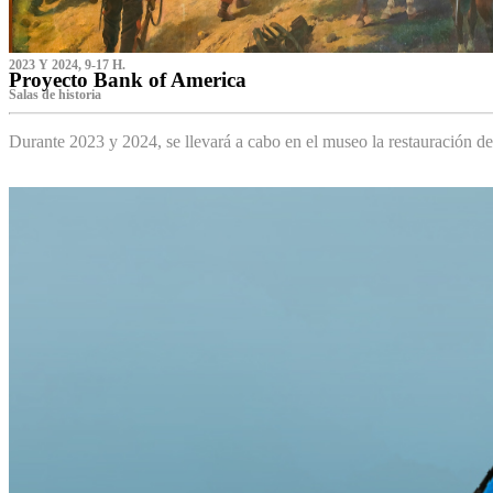
2023 Y 2024, 9-17 H.
Proyecto Bank of America
S‌alas de historia
Durante 2023 y 2024, se llevará a cabo en el museo la restauración d